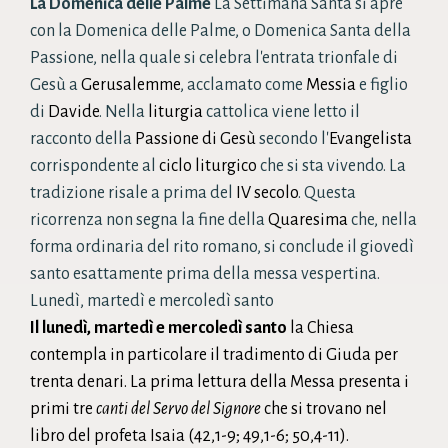
La Domenica delle Palme
La Settimana Santa si apre
con la Domenica delle Palme, o Domenica Santa della
Passione, nella quale si celebra l'entrata trionfale di
Gesù a
Gerusalemme
, acclamato come
Messia
e figlio
di
Davide
. Nella
liturgia
cattolica viene letto il
racconto della
Passione di Gesù
secondo l'
Evangelista
corrispondente al
ciclo liturgico
che si sta vivendo. La
tradizione risale a prima del
IV secolo
. Questa
ricorrenza non segna la fine della
Quaresima
che, nella
forma ordinaria del rito romano, si conclude il giovedì
santo esattamente prima della messa vespertina.
Lunedì, martedì e mercoledì santo
Il lunedì, martedì e mercoledì santo
la Chiesa
contempla in particolare il
tradimento
di
Giuda
per
trenta
denari
. La prima lettura della
Messa
presenta i
primi tre
canti del Servo del Signore
che si trovano nel
libro del profeta Isaia
(
42,1-9
;
49,1-6
;
50,4-11
).