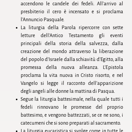
accendono le
candele
dei fedeli. All'arrivo al
presbiterio
il cero è
incensato
e si proclama
l'Annuncio Pasquale.
La liturgia della Parola ripercorre con sette
letture dell'
Antico Testamento
gli eventi
principali della storia della salvezza, dalla
creazione
del mondo attraverso la liberazione
del popolo d'
Israele
dalla schiavitù d'
Egitto
, alla
promessa della nuova alleanza. L'Epistola
proclama la vita nuova in
Cristo
risorto, e nel
Vangelo
si legge il racconto dell'apparizione
degli
angeli
alle
donne
la mattina di
Pasqua
.
Segue la liturgia
battesimale
, nella quale tutti i
fedeli rinnovano le promesse del proprio
battesimo, e vengono battezzati, se ce ne sono, i
catecumeni
che si sono preparati al
sacramento
.
La liturgia eucaristica si svolge come in tutte le