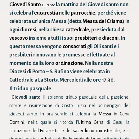
Giovedì Santo
la mattina del Giovedì santo non
Durante
si celebra l'
eucarestia
nelle
parrocchie
, perché viene
celebrata un'unica Messa (detta
Messa del Crisma
) in
ogni
diocesi
, nella chiesa
cattedrale
, presieduta dal
vescovo
insieme a tutti i suoi
presbiteri
e
diaconi
. In
questa messa vengono
consacrati
gli Olii santi e i
presbiteri rinnovano le promesse effettuate al
momento della loro
ordinazione
. Nella nostra
Diocesi di Porto – S. Rufina viene celebrata in
Cattedrale a La Storta Mercoledì alle ore 17,30.
Il triduo pasquale
Giovedì santo
Il solenne triduo pasquale della passione,
morte e risurrezione di Cristo inizia nel pomeriggio del
giovedì santo. In ora serale si celebra la
Messa in Cena
Domini
, nella quale si ricorda l'
Ultima Cena
di Gesù, la
istituzione
dell'
Eucarestia
e del
sacerdozio ministeriale
, e si
ripete il gesto
simbolico
della
lavanda dei piedi
effettuato da